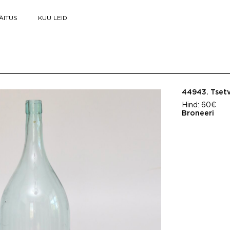
ÄITUS
KUU LEID
44943.
Tsetv
Hind:
60€
Broneeri