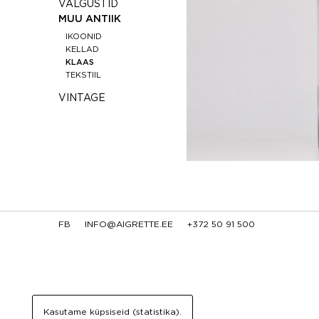
VALGUSTID
MUU ANTIIK
IKOONID
KELLAD
KLAAS
TEKSTIIL
VINTAGE
FB
INFO@AIGRETTE.EE
+372 50 91 500
Kasutame küpsiseid (statistika).