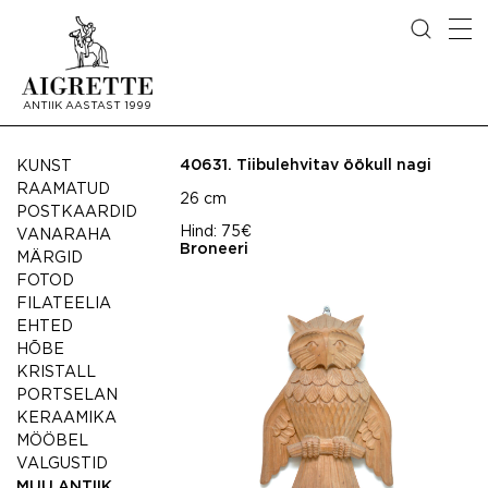
ANTIIK AASTAST 1999
40631.
Tiibulehvitav öökull nagi
KUNST
RAAMATUD
26 cm
POSTKAARDID
Hind:
75€
VANARAHA
Broneeri
MÄRGID
FOTOD
FILATEELIA
EHTED
HÕBE
KRISTALL
PORTSELAN
KERAAMIKA
MÖÖBEL
VALGUSTID
MUU ANTIIK