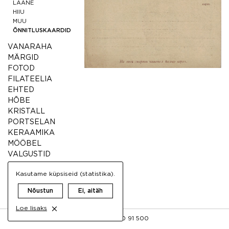
LÄÄNE
HIIU
MUU
ÕNNITLUSKAARDID
VANARAHA
MÄRGID
FOTOD
FILATEELIA
EHTED
HÕBE
KRISTALL
PORTSELAN
KERAAMIKA
MÖÖBEL
VALGUSTID
MUU ANTIIK
Kasutame küpsiseid (statistika).
VINTAGE
Nõustun
Ei, aitäh
Loe lisaks
FB
INFO@AIGRETTE.EE
+372 50 91 500