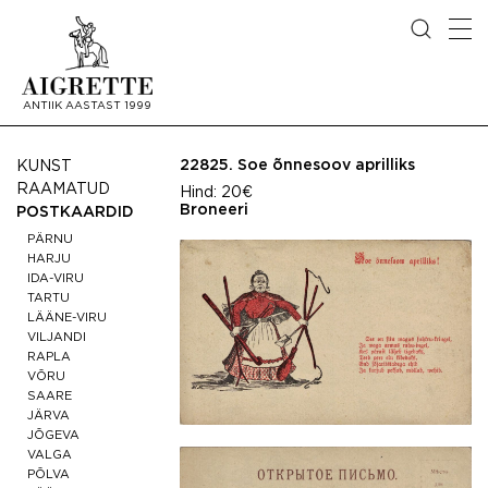
ANTIIK AASTAST 1999
22825.
Soe õnnesoov aprilliks
KUNST
RAAMATUD
Hind:
20€
Broneeri
POSTKAARDID
PÄRNU
HARJU
IDA-VIRU
TARTU
LÄÄNE-VIRU
VILJANDI
RAPLA
VÕRU
SAARE
JÄRVA
JÕGEVA
VALGA
PÕLVA