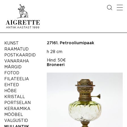
ANTIIK AASTAST 1999
27161.
Petrooliumipaak
KUNST
RAAMATUD
h 28 cm
POSTKAARDID
Hind:
50€
VANARAHA
Broneeri
MÄRGID
FOTOD
FILATEELIA
EHTED
HÕBE
KRISTALL
PORTSELAN
KERAAMIKA
MÖÖBEL
VALGUSTID
MUU ANTIIK