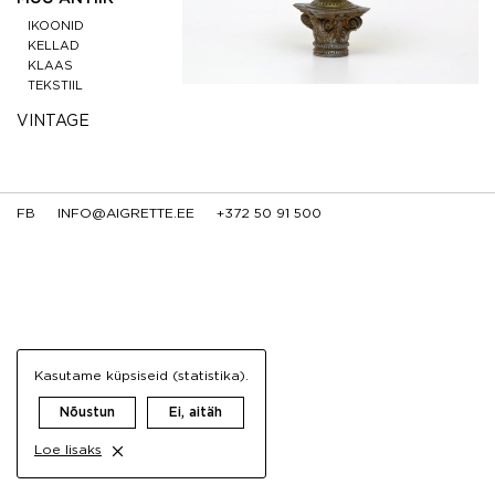
IKOONID
KELLAD
KLAAS
TEKSTIIL
VINTAGE
FB
INFO@AIGRETTE.EE
+372 50 91 500
Kasutame küpsiseid (statistika).
Nõustun
Ei, aitäh
Loe lisaks