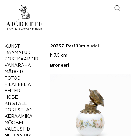
ANTIIK AASTAST 1999
20337.
Parfüümipudel
KUNST
RAAMATUD
h 7,5 cm
POSTKAARDID
VANARAHA
Broneeri
MÄRGID
FOTOD
FILATEELIA
EHTED
HÕBE
KRISTALL
PORTSELAN
KERAAMIKA
MÖÖBEL
VALGUSTID
MUU ANTIIK