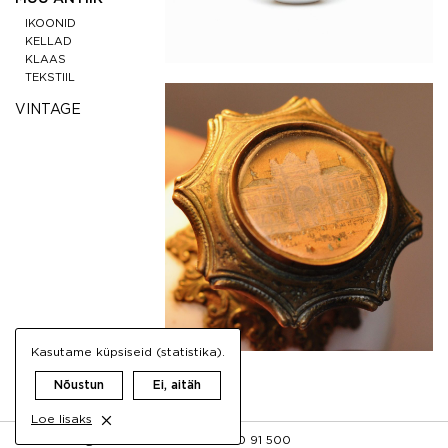
IKOONID
KELLAD
KLAAS
TEKSTIIL
VINTAGE
Kasutame küpsiseid (statistika).
Nõustun
Ei, aitäh
Loe lisaks
FB
INFO@AIGRETTE.EE
+372 50 91 500