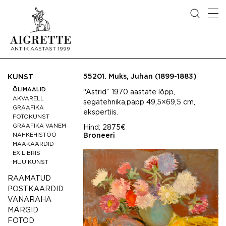
ANTIIK AASTAST 1999
55201.
Muks, Juhan (1899-1883)
KUNST
ÕLIMAALID
“Astrid” 1970 aastate lõpp,
AKVARELL
segatehnika,papp 49,5×69,5 cm,
GRAAFIKA
ekspertiis.
FOTOKUNST
GRAAFIKA VANEM
Hind:
2875€
NAHKEHISTÖÖ
Broneeri
MAAKAARDID
EX LIBRIS
MUU KUNST
RAAMATUD
POSTKAARDID
VANARAHA
MÄRGID
FOTOD