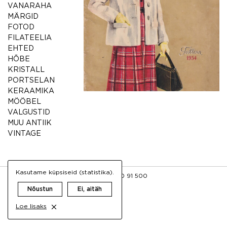
VANARAHA
MÄRGID
FOTOD
FILATEELIA
EHTED
HÕBE
KRISTALL
PORTSELAN
KERAAMIKA
MÖÖBEL
VALGUSTID
MUU ANTIIK
VINTAGE
Kasutame küpsiseid (statistika).
FB
INFO@AIGRETTE.EE
+372 50 91 500
Nõustun
Ei, aitäh
Loe lisaks