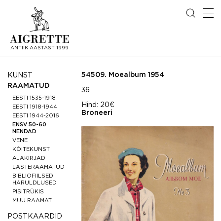
ANTIIK AASTAST 1999
54509.
Moealbum 1954
KUNST
RAAMATUD
36
EESTI 1535-1918
Hind:
20€
EESTI 1918-1944
Broneeri
EESTI 1944-2016
ENSV 50-60
NENDAD
VENE
KÖITEKUNST
AJAKIRJAD
LASTERAAMATUD
BIBLIOFIILSED
HARULDLUSED
PISITRÜKIS
MUU RAAMAT
POSTKAARDID