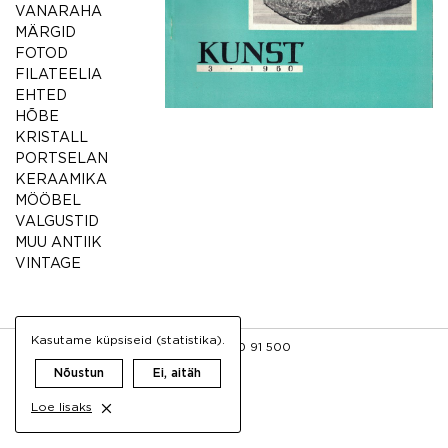
VANARAHA
MÄRGID
FOTOD
FILATEELIA
EHTED
HÕBE
KRISTALL
PORTSELAN
KERAAMIKA
MÖÖBEL
VALGUSTID
MUU ANTIIK
VINTAGE
Kasutame küpsiseid (statistika).
FB
INFO@AIGRETTE.EE
+372 50 91 500
Nõustun
Ei, aitäh
Loe lisaks