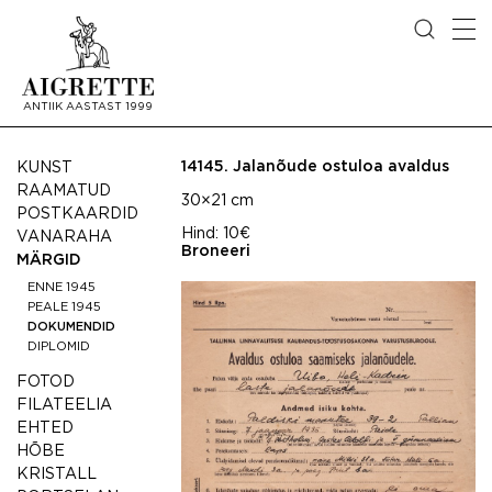
ANTIIK AASTAST 1999
14145.
Jalanõude ostuloa avaldus
KUNST
RAAMATUD
30×21 cm
POSTKAARDID
Hind:
10€
VANARAHA
Broneeri
MÄRGID
ENNE 1945
PEALE 1945
DOKUMENDID
DIPLOMID
FOTOD
FILATEELIA
EHTED
HÕBE
KRISTALL