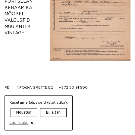
PORTSELAN
KERAAMIKA
MÖÖBEL
VALGUSTID
MUU ANTIIK
VINTAGE
FB
INFO@AIGRETTE.EE
+372 50 91 500
Kasutame küpsiseid (statistika).
Nõustun
Ei, aitäh
Loe lisaks