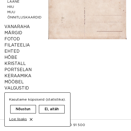
LÄÄNE
HIIU
MUU
ÕNNITLUSKAARDID
VANARAHA
MÄRGID
FOTOD
FILATEELIA
EHTED
HÕBE
KRISTALL
PORTSELAN
KERAAMIKA
MÖÖBEL
VALGUSTID
MUU ANTIIK
Kasutame küpsiseid (statistika).
VINTAGE
Nõustun
Ei, aitäh
Loe lisaks
FB
INFO@AIGRETTE.EE
+372 50 91 500