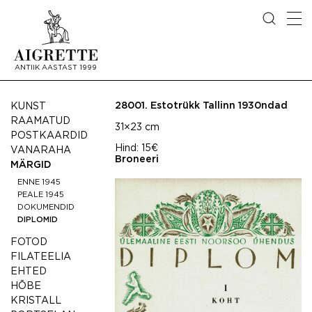
ANTIIK AASTAST 1999
28001.
Estotrükk Tallinn 1930ndad
KUNST
RAAMATUD
31×23 cm
POSTKAARDID
Hind:
15€
VANARAHA
Broneeri
MÄRGID
ENNE 1945
PEALE 1945
DOKUMENDID
DIPLOMID
FOTOD
FILATEELIA
EHTED
HÕBE
KRISTALL