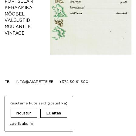
PORTSELAN
KERAAMIKA
MÖÖBEL
VALGUSTID
MUU ANTIIK
VINTAGE
FB
INFO@AIGRETTE.EE
+372 50 91 500
Kasutame küpsiseid (statistika).
Nõustun
Ei, aitäh
Loe lisaks