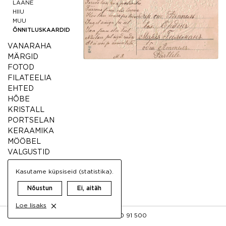
LÄÄNE
HIIU
MUU
ÕNNITLUSKAARDID
VANARAHA
MÄRGID
FOTOD
FILATEELIA
EHTED
HÕBE
KRISTALL
PORTSELAN
KERAAMIKA
MÖÖBEL
VALGUSTID
MUU ANTIIK
Kasutame küpsiseid (statistika).
VINTAGE
Nõustun
Ei, aitäh
Loe lisaks
FB
INFO@AIGRETTE.EE
+372 50 91 500