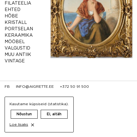
FILATEELIA
EHTED
HÕBE
KRISTALL
PORTSELAN
KERAAMIKA
MÖÖBEL
VALGUSTID
MUU ANTIIK
VINTAGE
FB
INFO@AIGRETTE.EE
+372 50 91 500
Kasutame küpsiseid (statistika).
Nõustun
Ei, aitäh
Loe lisaks