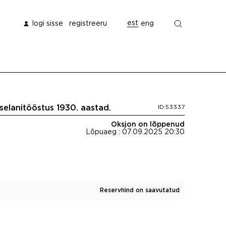
est
logi sisse
registreeru
eng
selanitööstus 1930. aastad.
ID:53337
Oksjon on lõppenud
Lõpuaeg : 07.09.2025 20:30
Reservhind on saavutatud