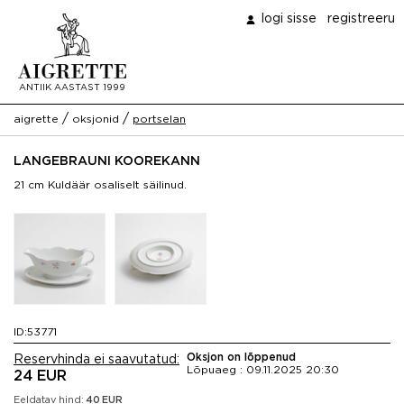
logi sisse
registreeru
ANTIIK AASTAST 1999
/
/
aigrette
oksjonid
portselan
LANGEBRAUNI KOOREKANN
21 cm Kuldäär osaliselt säilinud.
ID:53771
Oksjon on lõppenud
Reservhinda ei saavutatud:
Lõpuaeg : 09.11.2025 20:30
24 EUR
Eeldatav hind:
40
EUR