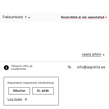
Pakkumised:
1
Reservhind ei ole saavutatud
vaata arhiivi
Oksjoni info ja
fb
info@aigrette.ee
osalemine
Kasutame küpsiseid (statistika).
Nõustun
Ei, aitäh
Loe lisaks