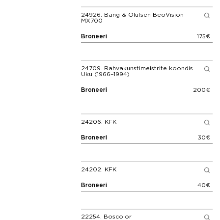
24926.
Bang & Olufsen BeoVision
MX700
Broneeri
175€
24709.
Rahvakunstimeistrite koondis
Uku (1966–1994)
Broneeri
200€
24206.
KFK
Broneeri
30€
24202.
KFK
Broneeri
40€
22254.
Boscolor