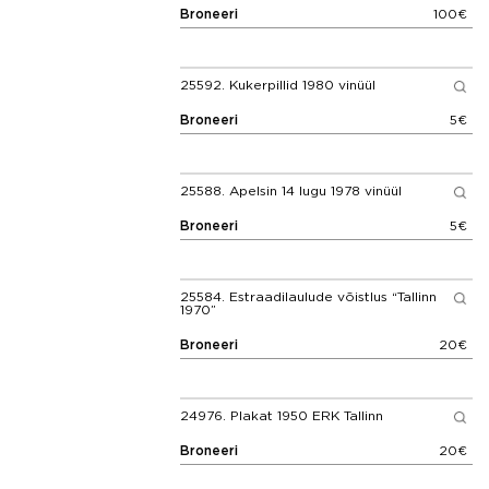
Broneeri
100€
25592.
Kukerpillid 1980 vinüül
Broneeri
5€
25588.
Apelsin 14 lugu 1978 vinüül
Broneeri
5€
25584.
Estraadilaulude võistlus “Tallinn
1970”
Broneeri
20€
24976.
Plakat 1950 ERK Tallinn
Broneeri
20€