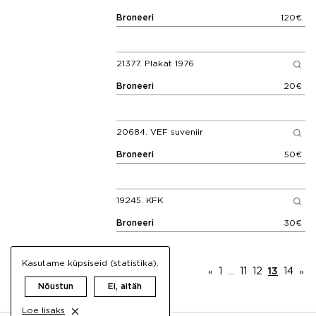
Broneeri
120€
21377.
Plakat 1976
Broneeri
20€
20684.
VEF suveniir
Broneeri
50€
19245.
KFK
Broneeri
30€
Kasutame küpsiseid (statistika).
1
…
11
12
13
14
«
»
Nõustun
Ei, aitäh
Loe lisaks