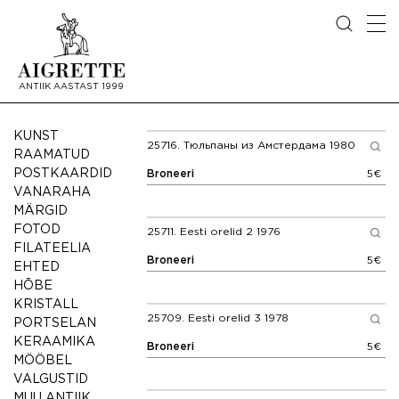
ANTIIK AASTAST 1999
Vintage
KUNST
25716.
Тюльпаны из Амстердама 1980
RAAMATUD
POSTKAARDID
Broneeri
5€
VANARAHA
MÄRGID
FOTOD
25711.
Eesti orelid 2 1976
FILATEELIA
Broneeri
5€
EHTED
HÕBE
KRISTALL
25709.
Eesti orelid 3 1978
PORTSELAN
KERAAMIKA
Broneeri
5€
MÖÖBEL
VALGUSTID
MUU ANTIIK