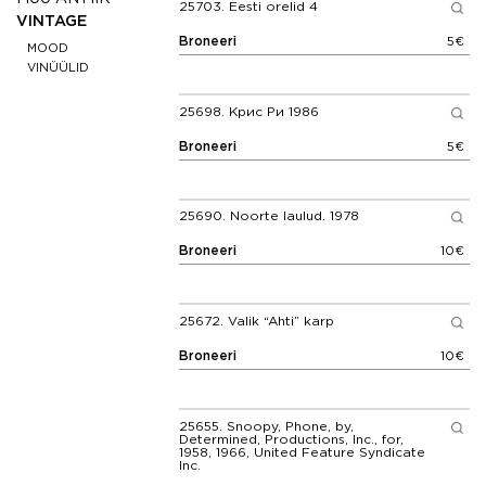
25703.
Eesti orelid 4
VINTAGE
Broneeri
5€
MOOD
VINÜÜLID
25698.
Крис Ри 1986
Broneeri
5€
25690.
Noorte laulud. 1978
Broneeri
10€
25672.
Valik “Ahti” karp
Broneeri
10€
25655.
Snoopy, Phone, by,
Determined, Productions, Inc., for,
1958, 1966, United Feature Syndicate
Inc.