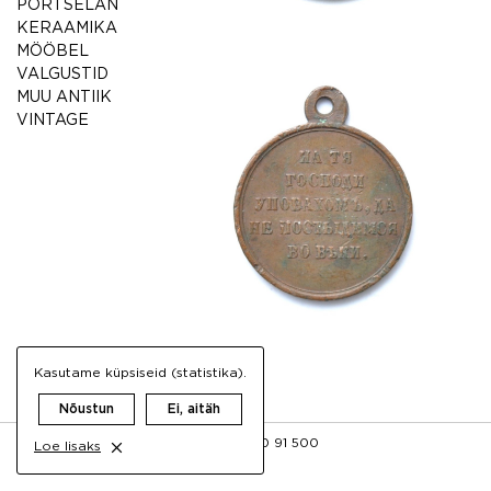
PORTSELAN
KERAAMIKA
MÖÖBEL
VALGUSTID
MUU ANTIIK
VINTAGE
Kasutame küpsiseid (statistika).
Nõustun
Ei, aitäh
FB
INFO@AIGRETTE.EE
+372 50 91 500
Loe lisaks