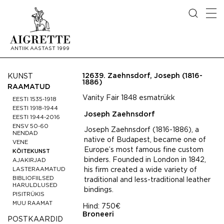
ANTIIK AASTAST 1999
12639.
Zaehnsdorf, Joseph (1816-
KUNST
1886)
RAAMATUD
Vanity Fair 1848 esmatrükk
EESTI 1535-1918
EESTI 1918-1944
Joseph Zaehnsdorf
EESTI 1944-2016
ENSV 50-60
Joseph Zaehnsdorf (1816-1886), a
NENDAD
native of Budapest, became one of
VENE
Europe’s most famous fine custom
KÖITEKUNST
binders. Founded in London in 1842,
AJAKIRJAD
LASTERAAMATUD
his firm created a wide variety of
BIBLIOFIILSED
traditional and less-traditional leather
HARULDLUSED
bindings.
PISITRÜKIS
MUU RAAMAT
Hind:
750€
Broneeri
POSTKAARDID