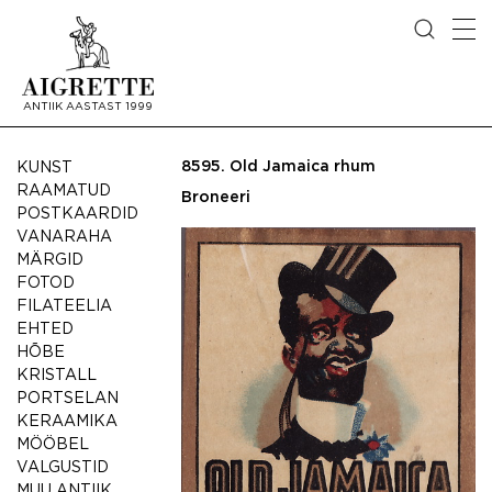
ANTIIK AASTAST 1999
8595.
Old Jamaica rhum
KUNST
RAAMATUD
Broneeri
POSTKAARDID
VANARAHA
MÄRGID
FOTOD
FILATEELIA
EHTED
HÕBE
KRISTALL
PORTSELAN
KERAAMIKA
MÖÖBEL
VALGUSTID
MUU ANTIIK