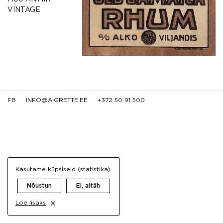
VINTAGE
FB
INFO@AIGRETTE.EE
+372 50 91 500
Kasutame küpsiseid (statistika).
Nõustun
Ei, aitäh
Loe lisaks