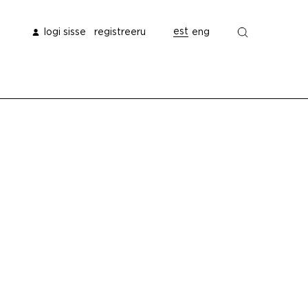
est
logi sisse
registreeru
eng